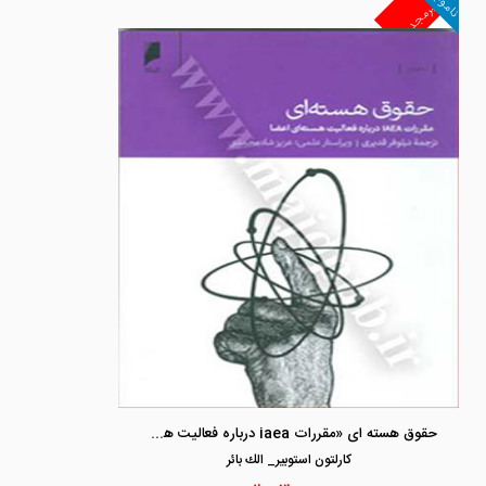
ناموجود
غیرمجد
حقوق هسته ای «مقررات iaea درباره فعالیت هسته ای اعضا»
كارلتون استوبير_ الك بائر