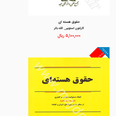
حقوق هسته ای
كارلتون استوبير_ الك بائر
۵,۱۰۰,۰۰۰
ریال
موجود
غیرمجد