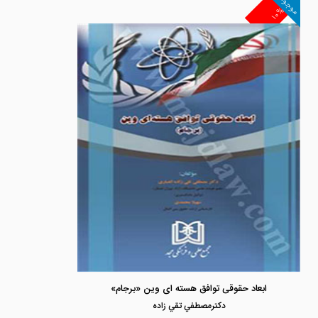
موجود
۱۰%
ابعاد حقوقی توافق هسته ای وین «برجام»
دكترمصطفي تقي زاده