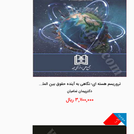
تروریسم هسته ای؛ نگاهی به آینده حقوق بین الملل کیفری هسته ای
دكترپيمان نماميان
۳,۷۰۰,۰۰۰
ریال
موجود
۱۰%