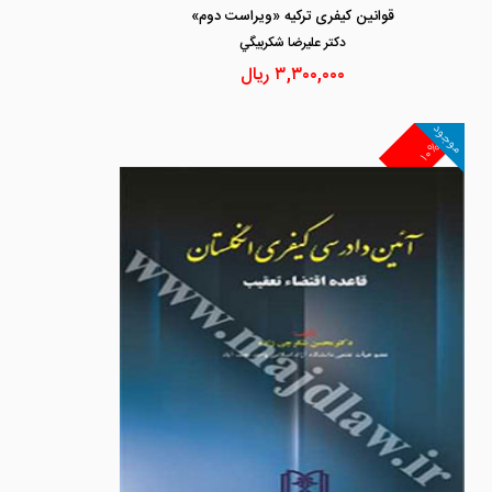
قوانین کیفری ترکیه «ویراست دوم»
دكتر عليرضا شكربيگي
۳,۳۰۰,۰۰۰
ریال
موجود
۱۰%