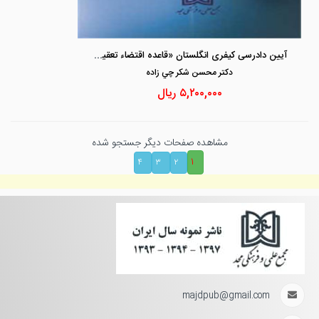
آیین دادرسی کیفری انگلستان «قاعده اقتضاء تعقیب»
دكتر محسن شكر چي زاده
۵,۲۰۰,۰۰۰
ریال
مشاهده صفحات دیگر جستجو شده
۱
۴
۳
۲
majdpub@gmail.com