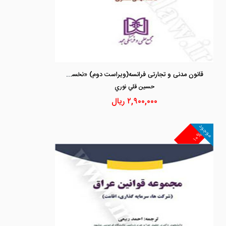
قانون مدنی و تجارتی فرانسه(ویراست دوم) «نخستین ترجمه فارسی از قانون مدنی فرانسه (کد ناپلئون)»
حسين قلي نوري
۲,۹۰۰,۰۰۰
ریال
موجود
۱۰%