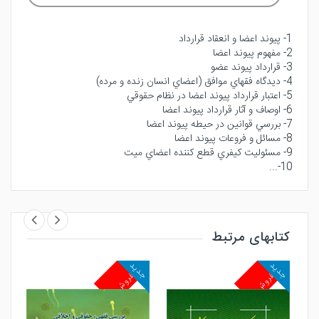
1- پيوند اعضا و انعقاد قرارداد
2- مفهوم پيوند اعضا
3- قرارداد پيوند عضو
4- ديدگاه فقهاي موافق (اعضاي انسان زنده و مرده)
5- اعتبار قرارداد پيوند اعضا در نظام حقوقي
6- اوصاف و آثار قرارداد پيوند اعضا
7- بررسي قوانين در حيطه پيوند اعضا
8- مسائل و فروعات پيوند اعضا
9- مسئوليت كيفري قطع كننده اعضاي ميت
10-...
کتابهای مرتبط
جدید
جدید
جد
پرفروش
پرفروش
پ