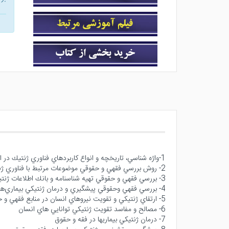
1-واژه شناسي، تاريخچه و انواع كاربردهاي فناوري ژنتيك در انسان
2- روش بررسي فقهي و حقوقي موضوعات مرتبط با فناوري ژنتيك در انسان
3- بررسي فقهي و حقوقي تهيه شناسنامه و بانك اطلاعات ژنتيكي
4- بررسي فقهي وحقوقي پيشگيري و درمان ژنتيكي بيماري‌هاو ارتقاي ژنتيكي ويژگي‌ها و نيروهاي انسان
5- ارتقاي ژنتيكي و تقويت نيرو‌‌هاي انسان در منابع فقهي و حقوقي
6- مصالح و مفاسد تقويت ژنتيكي توانايي هاي انسان
7- درمان ژنتيكي بيماريها در فقه و حقوق