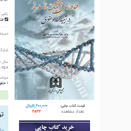
ناشر:
ان
دسته
شابک
سال چ
۲۵۸ صفحه - وزيري (شوميز) - چاپ ۱
موضو
حقو
۵,۲۰۰,۰۰۰ريال
قیمت کتاب چاپی:
تعداد مشاهده:
۲۸۳۲
ت
بر