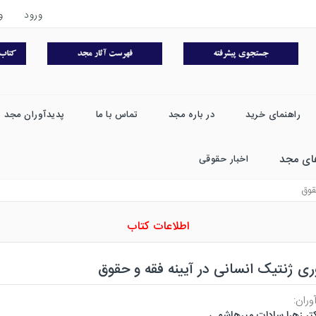
ورود
و
راهنمای خرید
در باره مجد
تماس با ما
پدیدآوران مجد
ای مجد
اخبار حقوقی
قوق
اطلاعات کتاب
ری ژنتیک انسانی در آیینه فقه و حقوق
وران:
تر زهرا سادات میرهاشمی