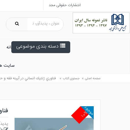
انتشارات حقوقی مجد
دسته بندی موضوعی
خانه
سایت ه
»
»
فناوري ژنتيك انساني در آيينه فقه و ح
صفحه اصلی
جستوی کتاب
موجود
فناو
۱۰%
پدیدآ
دک