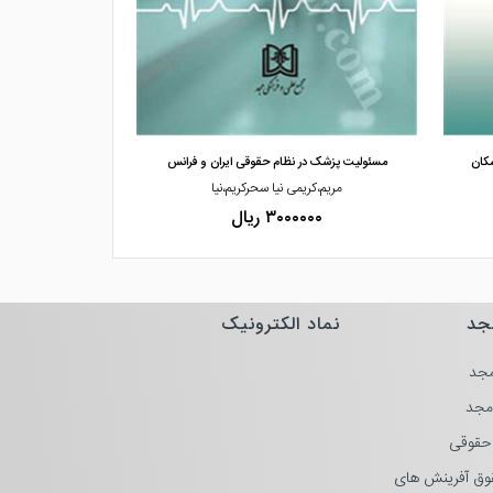
مشاهده و خرید
مشاهده
کان
مسئولیت پزشک در نظام حقوقی ایران و فرانس
نظام حاکم بر ق
مریم،کریمی نیا سحرکریم،نیا
محسن،اص
۳۰۰۰۰۰۰ ریال
۰۰۰۰
جد
نماد الکترونیک
جد
مجد
حقوقی
وق آفرینش های