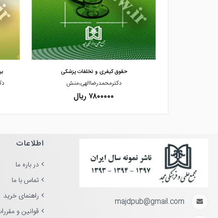
مشاهده و خرید
 قرارداد استفاد
حقوق کیفری و تخلفات پزشکی
بر
ف،حمدالهی
دکترمحمدرضاالهی،منش
دک
۷۸۰۰۰۰۰ ریال
اطلاعات
در باره ما
تماس با ما
راهنمای خرید
majdpub@gmail.com
قوانین و مقررا