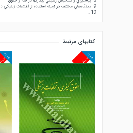
8- پيشگيري و تشخيص ژنتيكي بيماريها در فقه و حقوق
9- ديدگاه‌هاي مختلف در زمينه استفاده از اطلاعات ژنتيكي در صنعت بيمه
10-...
کتابهای مرتبط
جدید
جدید
پرفروش
پرفرو