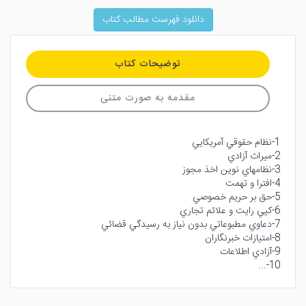
دانلود فهرست مطالب کتاب
توضیحات کتاب
مقدمه به صورت متنی
1-نظام حقوقي آمريكايي
2-ميراث آزادي
3-نظامهاي نوين اخذ مجوز
4-افترا و تهمت
5-حق بر حريم خصوصي
6-كپي رايت و علائم تجاري
7-دعاوي مطبوعاتي بدون نياز به رسيدگي قضائي
8-امتيازات خبرنگاران
9-آزادي اطلاعات
10-...