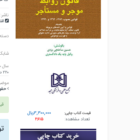
ناشر:
ان
دسته
شابک
سال چ
۲۲۰ صفحه - جيبي (شوميز) - چاپ ۱۶
موضو
حقو
قی
۳,۳۰۰,۰۰۰ريال
قیمت کتاب چاپی:
تعداد مشاهده:
۲۶۱۵
ت