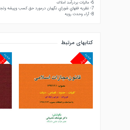
6- ماليات بردرآمد املاك
7- نظريه فقهاي شوراي نگهبان درمورد حق كسب وپيشه وتجارت
8- آراء وحدت رويه
کتابهای مرتبط
جدید
جدید
پرفروش
پرفرو