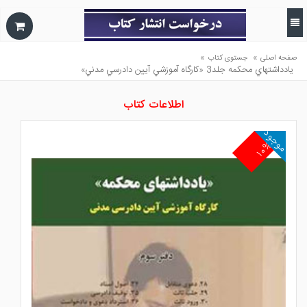
»
»
صفحه اصلی
جستوی کتاب
يادداشتهاي محكمه جلد3 «كارگاه آموزشي آيين دادرسي مدني»
اطلاعات کتاب
موجود
۱۰%