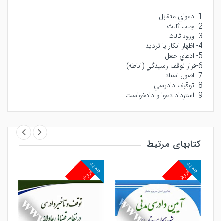
1- دعواي متقابل
2- جلب ثالث
3- ورود ثالث
4- اظهار انكار يا ترديد
5- ادعاي جعل
6-قرار توقف رسيدگي (اناطه)
7- اصول اسناد
8- توقيف دادرسي
9- استرداد دعوا و دادخواست
کتابهای مرتبط
جدید
جدید
جد
پرفروش
پرفروش
پ