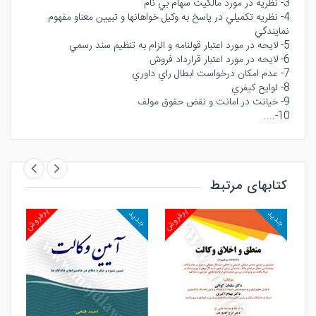
3- نظريه در مورد مالكيت سهام بي نام
4- نظريه تكميلي در پاسخ به وكيل خواهانها و تبيين معناو مفهوم
نمايندگي
5- لايحه در مورد اعتبار قولنامه و الزام به تنظيم سند رسمي
6- لايحه در مورد اعتبار قرارداد فروش
7- عدم امكان درخواست ابطال راي داوري
8- لوايح كيفري
9- خيانت در امانت و نقض حقوق مولف
10-....
کتابهای مرتبط
روش
پرفروش
پرفروش
جدید
جدید
جد