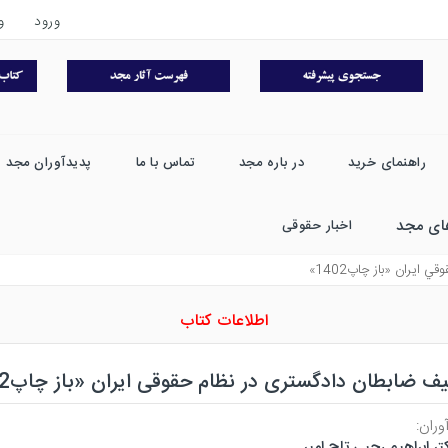
ورود
و
راهنمای خرید
در باره مجد
تماس با ما
پدیدآوران مجد
ای مجد
اخبار حقوقی
ايران «باز چاپ1402»
اطلاعات کتاب
یف ضابطان دادگستری در نظام حقوقی ایران «باز چاپ1402»
وران:
تر ابراهیم رجبی تاج امیر