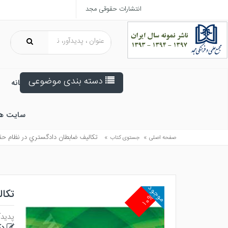
انتشارات حقوقی مجد
دسته بندی موضوعی
خانه
سایت ه
»
»
تكاليف ضابطان دادگستري در نظام حقوقي 
صفحه اصلی
جستوی کتاب
موجود
تکال
۱۰%
پدیدآ
دک