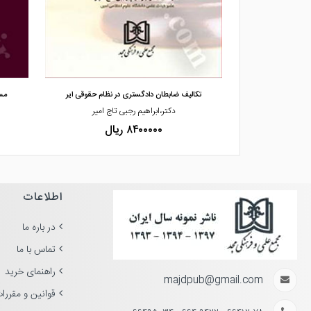
مشاهده و خرید
بر کاربرد سلاح
تکالیف ضابطان دادگستری در نظام حقوقی ایر
مس
اج امیر
دکتر،ابراهیم رجبی تاج امیر
۸۴۰۰۰۰۰ ریال
اطلاعات
در باره ما
تماس با ما
راهنمای خرید
majdpub@gmail.com
قوانین و مقررا