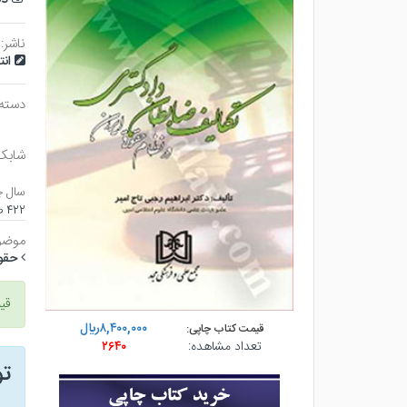
ناشر:
ان
دسته
شابک
سال چ
۴۲۲ صفحه - وزيري (شوميز) - چاپ ۱
موضو
حقو
قی
۸,۴۰۰,۰۰۰ريال
قیمت کتاب چاپی:
تعداد مشاهده:
۲۶۴۰
ت