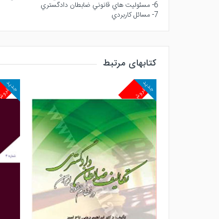
6- مسئوليت هاي قانوني ضابطان دادگستري
7- مسائل كاربردي
کتابهای مرتبط
جدید
جدید
پرفروش
پرفرو