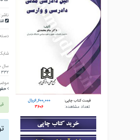
ناشر:
ان
دسته
شابک
سال چ
۳۳۲ صفحه - وزيري (شوميز) - چاپ ۲
موضو
حقو
۶,۶۰۰,۰۰۰ريال
قیمت کتاب چاپی:
قی
تعداد مشاهده:
۳۶۰۶
ت