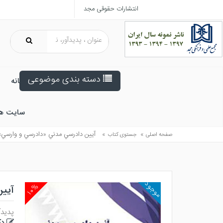
انتشارات حقوقی مجد
دسته بندی موضوعی
خانه
سایت ه
»
»
آيين دادرسي مدني «دادرسي و وارسي»
صفحه اصلی
جستوی کتاب
موجود
۱۰%
آیی
پدیدآ
دک