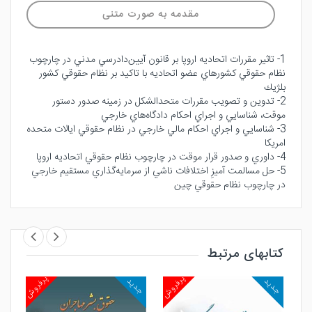
مقدمه به صورت متنی
1- تاثير مقررات اتحاديه اروپا بر قانون آيين‌دادرسي مدني در چارچوب
نظام حقوقي كشورهاي عضو اتحاديه با تاكيد بر نظام حقوقي كشور
بلژيك
2- تدوين و تصويب مقررات متحدالشكل در زمينه صدور دستور
موقت، شناسايي و اجراي احكام دادگاه‌هاي خارجي
3- شناسايي و اجراي احكام مالي خارجي در نظام حقوقي ايالات متحده
امريكا
4- داوري و صدور قرار موقت در چارچوب نظام حقوقي اتحاديه اروپا
5- حل مسالمت آميزِ اختلافات ناشي از سرمايه‌گذاري مستقيم خارجي
در چارچوب نظام حقوقي چين
کتابهای مرتبط
روش
پرفروش
پرفروش
جدید
جدید
جد