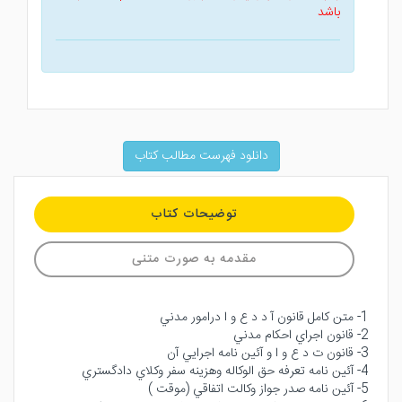
باشد
دانلود فهرست مطالب کتاب
توضیحات کتاب
مقدمه به صورت متنی
1- متن كامل قانون آ د د ع و ا درامور مدني
2- قانون اجراي احكام مدني
3- قانون ت د ع و ا و آئين نامه اجرايي آن
4- آئين نامه تعرفه حق الوكاله وهزينه سفر وكلاي دادگستري
5- آئين نامه صدر جواز وكالت اتفاقي (موقت )