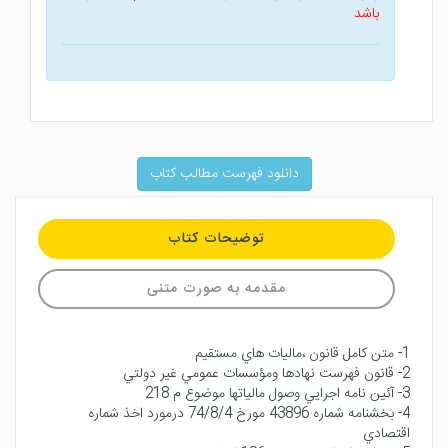
باشد
دانلود فهرست مطالب کتاب
توضیحات کتاب
مقدمه به صورت متنی
1- متن كامل قانون ،ماليات هاي مستقيم
2- قانون فهرست نهادها ومؤسسات عمومي غير دولتي
3- آئين نامه اجرايي وصول مالياتها موضوع م 218
4- بخشنامه شماره 43896 مورخ 74/8/4 درمورد اخذ شماره
اقتصادي