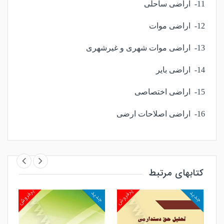
11- اراضی ساحلی
12- اراضی موات
13- اراضی موات شهری و غیرشهری
14- اراضی بایر
15- اراضی اختصاصی
16- اراضی اصلاحات ارضی
17- اصلاحات ارضی پیش از انقلاب (مراحل، اراضی
مشمول)
18- اصلاحات ارضی دوم
کتابهای مرتبط
19- اراضی وقفی
روش
پرفروش
پرفروش
جدید
جدید
جد
20- اراضی وقفی و اراضی طبیعی