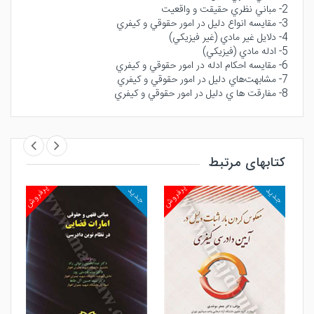
2- مباني نظري حقيقت و واقعيت
3- مقايسه انواع دليل در امور حقوقي و كيفري
4- دلايل غير مادي (غير فيزيكي)
5- ادله مادي (فيزيكي)
6- مقايسه احكام ادله در امور حقوقي و كيفري
7- مشابهت‌‌هاي دليل در امور حقوقي و كيفري
8- مفارقت ها ي دليل در امور حقوقي و كيفري
کتابهای مرتبط
روش
پرفروش
پرفروش
جدید
جدید
جد