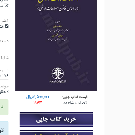
سا
ناشر:
ان
دسته
شابک
سال چ
۱۷۶ صفحه - وزيري (شوميز) - چاپ ۱
موضو
حقو
۳,۵۰۰,۰۰۰ريال
قیمت کتاب چاپی:
تعداد مشاهده:
۱۹۶۳
قی
ت