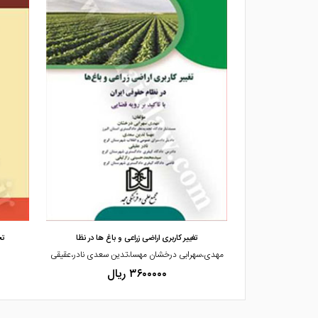
مشاهده و خرید
وهای مسلح
تغییر کاربری اراضی زراعی و باغ ها در نظا
تح
د،ملکی
مهدی،سهرابی درخشان مهسا،تدین سعدی نادر،عقیقی
۳۶۰۰۰۰۰ ریال