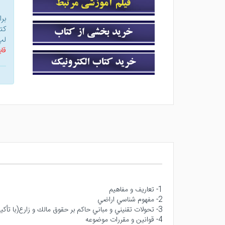
بر
کت
لپ
قاب
1- تعاريف و مفاهيم
2- مفهوم شناسي اراضي
3- تحولات تقنيني و مباني حاكم بر حقوق مالك و زارع(با تأكيد بر تقسيم و صدور اسناد مالكيت)
4- قوانين و مقررات موضوعه