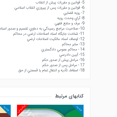
5- قوانين و مقررات پيش از انقلاب
6- قوانين و مقررات پس از پيروزي انقلاب اسلامي
7- رويه قضايي
8- آراي وحدت رويه
9- عرف و منابع فقهي
10- صلاحيت مراجع رسيدگي به دعاوي تقسيم و صدور اسناد مالكيت ناشي از اجراي قانون اصلاحات ارضي
11- شناخت جايگاه اسناد اصلاحات ارضي در محاكم
12- اوصاف اسناد مالكيت اصلاحات ارضي
13- ساير محاكم
14 - محاكم عمومي دادگستري
15- آيين دادرسي
16- مراحل پيش از صدور حكم
17 - مراحل پس از صدور حكم
18- اسقاط، تأديه و انتقال تمام يا قسمتي از حق
کتابهای مرتبط
پرفروش
پرفروش
جدید
جدید