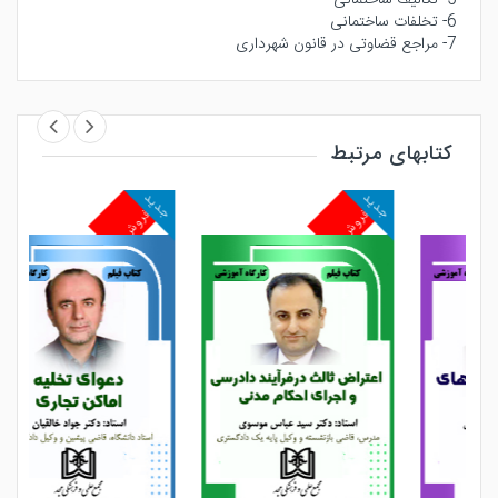
6- تخلفات ساختمانى
7- مراجع قضاوتى در قانون شهردارى
کتابهای مرتبط
جدید
جدید
جد
پرفروش
پرفروش
پ
مشاهده و خرید
مشاهده و خرید