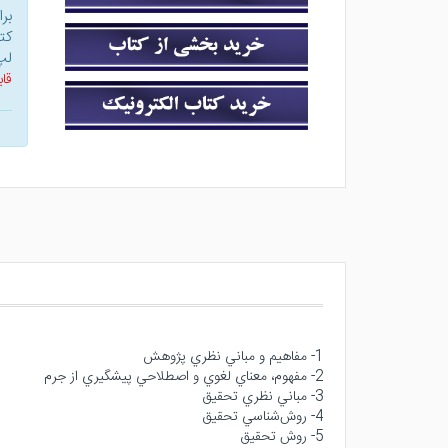
بر
کت
لپ
قاب
1- مفاهيم و مباني نظري پژوهش
2- مفهوم، معناي لغوي و اصطلاحي پيشگيري از جرم
3- مباني نظري تحقيق
4- روش‌شناسي تحقيق
5- روش تحقيق