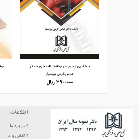
مشاهده و خرید
اطی
پیشگیری از جرم «در موافقت نامه های همکار
موق
اک
عباس،کرمی پورسیار
۳۹۰۰۰۰۰ ریال
اطلاعات
در باره ما
تماس با ما