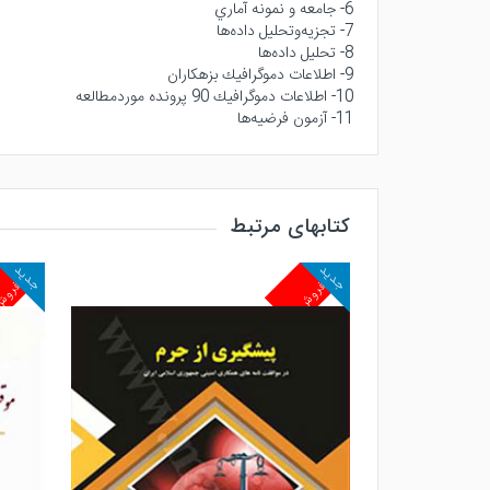
6- جامعه و نمونه آماري
7- تجزيه‌وتحليل داده‌ها
8- تحليل داده‌ها
9- اطلاعات دموگرافيك بزهكاران
10- اطلاعات دموگرافيك 90 پرونده موردمطالعه
11- آزمون فرضيه‌ها
کتابهای مرتبط
جدید
جدید
پرفروش
پرفرو