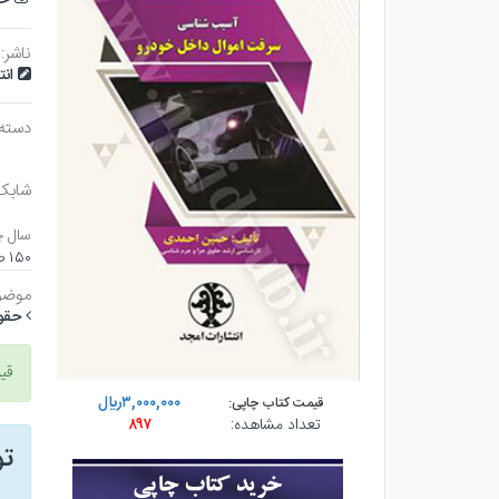
ناشر:
ان
دسته
شابک
سال چ
۱۵۰ صفحه - رقعي (شوميز) - چاپ ۱
موضو
حقوق
قی
۳,۰۰۰,۰۰۰ريال
قیمت کتاب چاپی:
تعداد مشاهده:
۸۹۷
ت