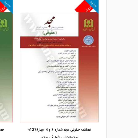
جدید
جدید
پرفروش
پرفرو
مشاهده و خرید
فصلنامه حقوقی مجد شماره 3 و 4 «بهار1378»
فصلن
گی مجد
مجمع،علمی فرهنگی مجد