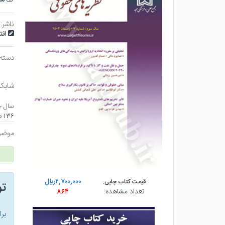
ناشر:
ان
دسته
شابک
سال چ
۱۳۶ صفحه - وزيري (شوميز) - چاپ ۱
موضو
۲,۷۰۰,۰۰۰ريال
قیمت کتاب چاپی:
ت
تعداد مشاهده:
۸۶۴
بر