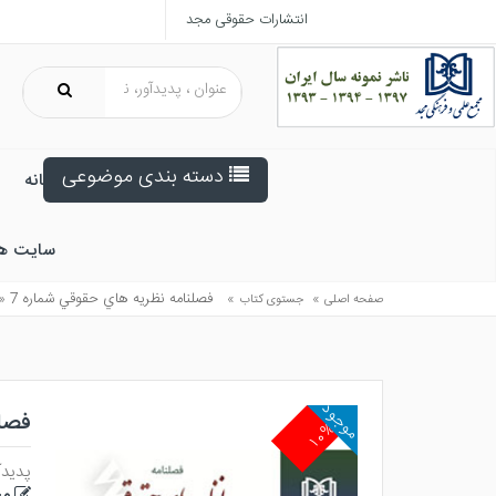
انتشارات حقوقی مجد
دسته بندی موضوعی
خانه
سایت ه
»
»
فصلنامه نظريه هاي حقوقي شماره 7 « زمستان 1402»
صفحه اصلی
جستوی کتاب
موجود
فصلنا
۱۰%
پدیدآ
مج