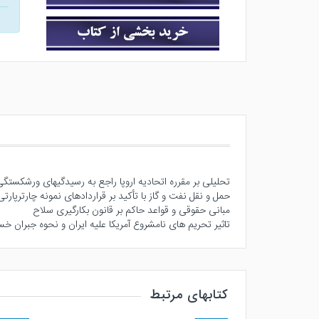
تحلیلی بر مقرره اتحادیه اروپا راجع به رسیدگی‎های ورشکستگی
حمل و نقل نفت و گاز با تأکید بر قراردادهای نمونه چارترپارتی «CON 2022» 41
مبانی حقوقی و قواعد حاکم بر قانون بکارگیری سلاح
تاثیر تحریم های نامشروع آمریکا علیه ایران و نحوه جبران خسا
کتابهای مرتبط