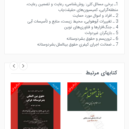
1ـ برخی مسائل کلی: روش‌شناسی، رعایت و تضمین رعایت،
منطقه‌گرایی، کمیسیون‌های حقیقت‌یاب
2 ـ افراد و اموال مورد حمایت
3 ـ تغییرات آبوهوایی، محیط زیست، منابع و تأسیسات آبی
4 ـ جنگ‌افزارها و فناوری‌های نوین
5 ـ بازیگران غیردولت
6 ـ تروریسم و حقوق بشردوستانه
7 ـ ضمانت اجرای کیفریِ حقوق بینالملل بشردوستانه
کتابهای مرتبط
روش
پرفروش
پرفروش
جدید
جدید
جد