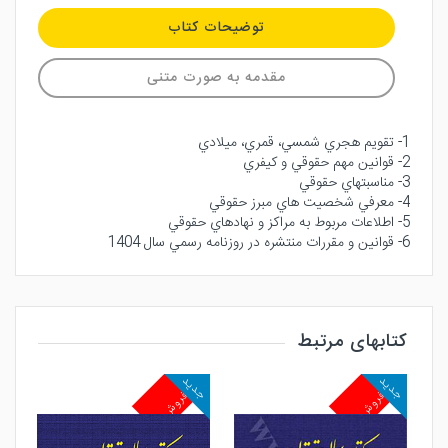
توضیحات کتاب
مقدمه به صورت متنی
1- تقويم هجري شمسي، قمري، ميلادي
2- قوانين مهم حقوقي و كيفري
3- مناسبتهاي حقوقي
4- معرفي شخصيت هاي مبرز حقوقي
5- اطلاعات مربوط به مراكز و نهادهاي حقوقي
6- قوانين و مقررات منتشره در روزنامه رسمي سال 1404
کتابهای مرتبط
جدید
جدید
پرفروش
پرفروش