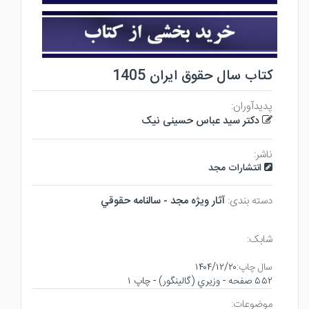
کتاب سال حقوق ایران 1405
پدیدآوران:
دکتر سید عباس حسینی نیک
ناشر:
انتشارات مجد
دسته بندی:
آثار ويژه مجد - سالنامه حقوقي
شابک:
سال چاپ:
۱۴۰۴/۱۲/۲۰
۵۵۲ صفحه - وزيري (گالينگور) - چاپ ۱
موضوعات: