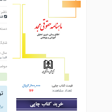
ناشر:
ان
دسته
شابک
سال چ
۱۰۴ صفحه - وزيري (شوميز) - چاپ ۱
موضو
۲,۶۰۰,۰۰۰ريال
قیمت کتاب چاپی:
تعداد مشاهده:
۱۶۶
ت
بر