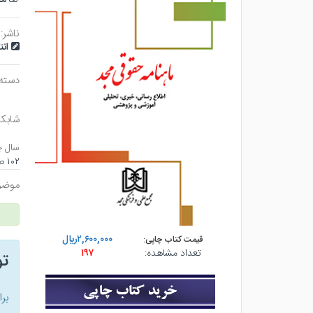
ناشر:
ان
دسته
شابک
سال چ
۱۰۲ صفحه - وزيري (شوميز) - چاپ ۱
موضو
۲,۶۰۰,۰۰۰ريال
قیمت کتاب چاپی:
تعداد مشاهده:
۱۹۷
ت
بر