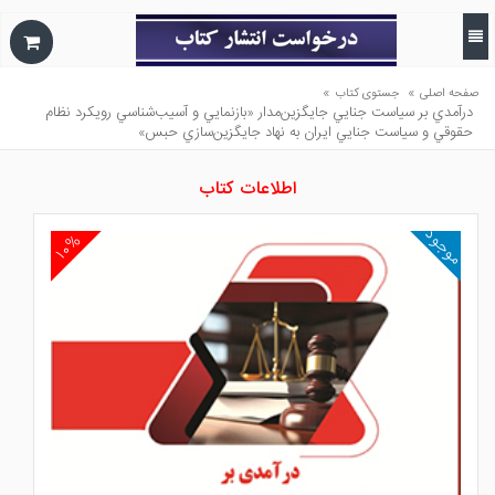
»
»
صفحه اصلی
جستوی کتاب
درآمدي بر سياست جنايي جايگزين‌مدار «بازنمايي و آسيب‌شناسي رويكرد نظام
حقوقي و سياست جنايي ايران به نهاد جايگزين‌سازي حبس»
اطلاعات کتاب
موجود
۱۰%