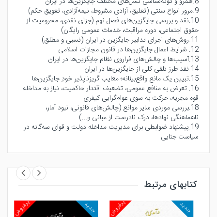
8.قلمرو و گونه‌شناسی نسل‌های مختلف جایگزین‌ها در ایران
9.مرور انواع سنتی (تعلیق، آزادی مشروط، نیمه‌آزادی، تعویق حکم)
10.نقد و بررسی جایگزین‌های فصل نهم (جزای نقدی، محرومیت از
حقوق اجتماعی، دوره مراقبت، خدمات عمومی رایگان)
11.روش‌های اجرای تدابیر جایگزین در ایران (نسبی و مطلق)
12. شرایط اعمال جایگزین‌ها در قانون مجازات اسلامی
13.آسیب‌ها و چالش‌های فراروی نظام جایگزین‌ها در ایران
14.نقد طرز تلقی کلی از جایگزین‌ها در ایران
15.تبیین یک مانع واقع‌بینانه؛ معایب گریزناپذیر خودِ جایگزین‌ها
16. تعرض به منافع عمومی، تضعیف اقتدار حاکمیت، نیاز به مداخله
قوه مجریه، حرکت به سوی عوام‌گرایی کیفری
18.بررسی موردی سایر موانع (چالش‌های قانونی، نبود آمار،
ناهماهنگی نهادها، درک نادرست از مبانی و...)
19.پیشنهاد ضوابطی برای مدیریت مداخله دولت و قوای سه‌گانه در
سیاست جنایی
کتابهای مرتبط
روش
پرفروش
پرفروش
جدید
جدید
جد