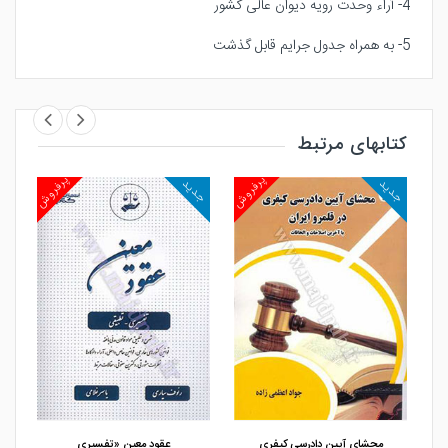
4- آراء وحدت رویه دیوان عالی کشور
5- به همراه جدول جرایم قابل گذشت
کتابهای مرتبط
روش
پرفروش
پرفروش
جدید
جدید
جد
مشاهده و خرید
مشاهده و خرید
محشای آیین دادرسی کیفری
عقود معین «تفسیری