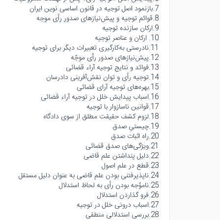
7.بازنمود اصل توجیه در قانون اساسی نوین ایران
8.قوائم توجیه و پیش‌نیازهای صدور رأی موجه
9.ارکان سازنده توجیه
10. ارکان و عناصر توجیه
11.نادرستی به‌کارگیری تعبیرات دیگر برای توجیه
12.پیش‌نیازهای صدور رأی موجّه
13.فوائد و نتایج توجیه آراء قضائی
14.توجیه رأی و توان نقش‌آفرینی دادرسان
15.بهره‌های توجیه آرای قضائی
16.اسباب پیدایش خلل در توجیه آراء قضائی
17.قوانین ناسازوار با توجیه
18.لزوم کشف حقیقت مطلق از سوی دادگاه
19.چیستیِ صدق
20.راه اثبات صدق
21.ویژگی‌های صدق قضائی
22.دلیل پنداشتن علم قاضی
23.قطع در علم اصول
24.ناپذیرفتنی بودن علم قاضی به عنوان دلیل مستقل
25.ناموّجه بودن رأی به لحاظ استدلال
26.فرو گذاردن استدلال
27.اسباب درونی خلل در توجیه
28.بررسی استدلالی منطقی