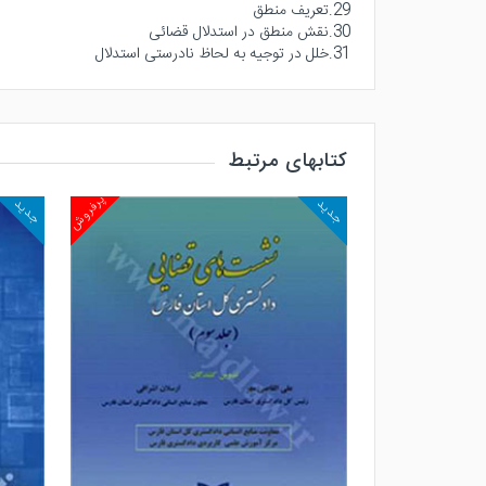
29.تعریف منطق
30.نقش منطق در استدلال قضائی
31.خلل در توجیه به لحاظ نادرستی استدلال
کتابهای مرتبط
پرفروش
پرفروش
جدید
جدید