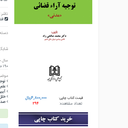
ناشر:
ان
دسته
شابک
سال چ
۱۹۰ صفحه - وزيري (شوميز) - چاپ ۱
موضو
توج
علم
آيي
خلل
۴,۸۰۰,۰۰۰ريال
قیمت کتاب چاپی:
صدق
تعداد مشاهده:
۲۹۴