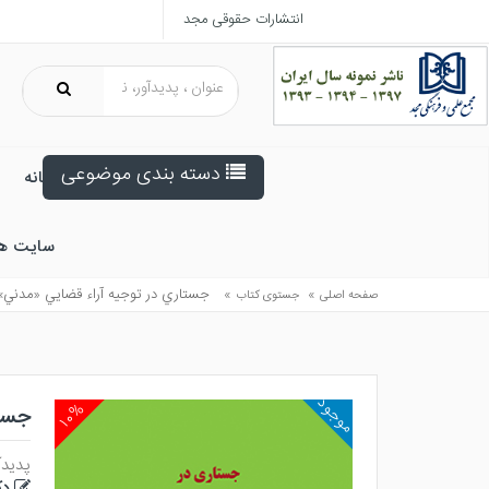
انتشارات حقوقی مجد
دسته بندی موضوعی
خانه
سایت ه
»
»
جستاري در توجيه آراء قضايي «مدني»
صفحه اصلی
جستوی کتاب
موجود
۱۰%
جست
پدیدآ
دک