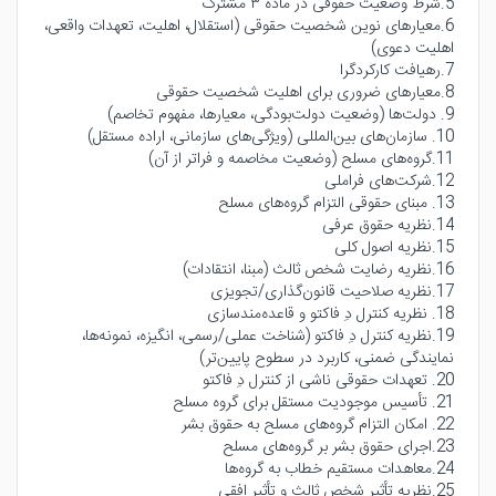
5.شرط وضعیت حقوقی در ماده ۳ مشترک
6.معیارهای نوین شخصیت حقوقی (استقلال، اهلیت، تعهدات واقعی،
اهلیت دعوی)
7.رهیافت کارکردگرا
8.معیارهای ضروری برای اهلیت شخصیت حقوقی
9. دولت‌ها (وضعیت دولت‌بودگی، معیارها، مفهوم تخاصم)
10. سازمان‌های بین‌المللی (ویژگی‌های سازمانی، اراده مستقل)
11.گروه‌های مسلح (وضعیت مخاصمه و فراتر از آن)
12.شرکت‌های فراملی
13. مبنای حقوقی التزام گروه‌های مسلح
14.نظریه حقوق عرفی
15.نظریه اصول کلی
16.نظریه رضایت شخص ثالث (مبنا، انتقادات)
17.نظریه صلاحیت قانون‌گذاری/تجویزی
18. نظریه کنترل دِ فاکتو و قاعده‌مندسازی
19.نظریه کنترل دِ فاکتو (شناخت عملی/رسمی، انگیزه، نمونه‌ها،
نمایندگی ضمنی، کاربرد در سطوح پایین‌تر)
20. تعهدات حقوقی ناشی از کنترل دِ فاکتو
21. تأسیس موجودیت مستقل برای گروه مسلح
22. امکان التزام گروه‌های مسلح به حقوق بشر
23.اجرای حقوق بشر بر گروه‌های مسلح
24.معاهدات مستقیم خطاب به گروه‌ها
25.نظریه تأثیر شخص ثالث و تأثیر افقی