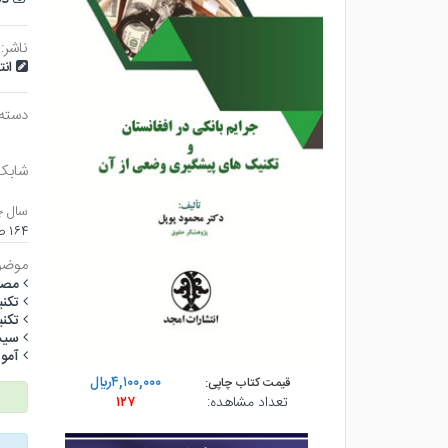
ناشر:
ان
دسته
شابک
سال چ
۱۶۴ صفحه - وزيري (شوميز) - چاپ ۱
موضو
مصا
تكن
تكن
سيس
آمو
۴,۱۰۰,۰۰۰ريال
قیمت کتاب چاپی:
تعداد مشاهده:
۱۲۷