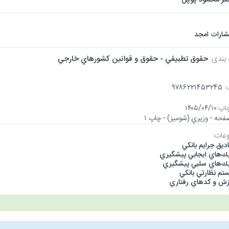
تشارات امجد
 بندی:
حقوق تطبيقي - حقوق و قوانين كشورهاي خارجي
:
۹۷۸۶۲۲۱۴۵۳۲۴۵
اپ:
۱۴۰۵/۰۴/۱۰
عات:
ديق جرايم بانكي
يك‌هاي ايجابي پيشگيري
يك‌هاي سلبي پيشگيري
تم نظارتي بانكي
زش و كدهاي رفتاري