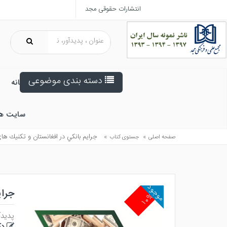
انتشارات حقوقی مجد
دسته بندی موضوعی
خانه
سایت ه
»
»
جرايم بانكي در افغانستان و تكنيك ه
صفحه اصلی
جستوی کتاب
موجود
جرای
۱۰%
پدیدآ
دک