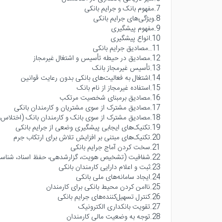
7.مفهوم بانک و جرایم بانکی
8.ویژگی‌های جرایم بانکی
9.مفهوم پیشگیری
10.انواع پیشگیری
11..مصادیق جرایم بانکی
12.مصادیق در حیطه تأسیس و اشتغال غیرمجاز
13.تأسیس غیرمجاز بانک
14.اشتغال به فعالیت‌های بانکی بدون رعایت قوانین
15.استفاده غیرمجاز از نام بانک
16.مصادیق برمبنای شخصیت مرتکب
17.مصادیق مشترک از سوی مشتریان و کارمندان بانکی
18.مصادیق مشترک از سوی بانک و کارمندان بانک (اختلاس، پولشویی، تأمین مالی تروریسم، افشای اسرار)
19.تکنیک‌های ایجابی پیشگیری وضعی از جرایم بانکی
20.تکنیک‌های مبتنی بر افزایش تلاش برای ارتکاب جرم
21.سخت کردن آماج جرایم بانکی
22.شفافیت (تشخیص هویت، گزارشدهی، حفظ اسناد، شناسایی معاملات مشکوک)
23.ثبت و اعلام دارایی کارمندان بانکی
24.ایجاد سامانه‌های ملی بانکی
25.ناامن کردن محیط بانکی برای کارمندان
26.کنترل تسهیل‌کننده‌های جرایم بانکی
27.تقویت بانکداری الکترونیک
28.توجه به وضعیت مالی کارمندان