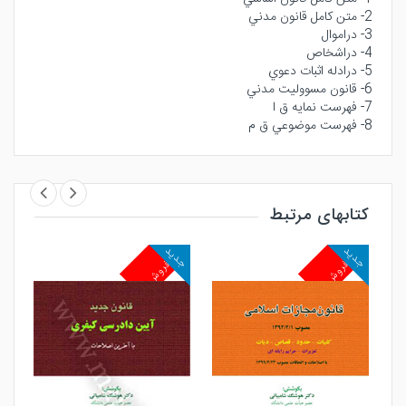
2- متن كامل قانون مدني
3- دراموال
4- دراشخاص
5- درادله اثبات دعوي
6- قانون مسووليت مدني
7- فهرست نمايه ق ا
8- فهرست موضوعي ق م
کتابهای مرتبط
جدید
جدید
جد
پرفروش
پرفروش
پ