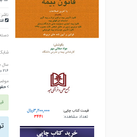
ناشر:
ان
دسته
شابک
سال چ
۲۱۶ صفحه - جيبي (شوميز) - چاپ ۲۰
موضو
حقو
قی
۳,۲۰۰,۰۰۰ريال
قیمت کتاب چاپی:
تعداد مشاهده:
۳۴۴۱
ت