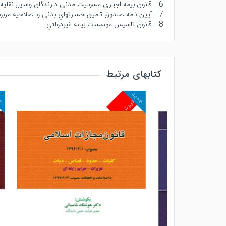
6 ـ قانون بيمه اجباري مسوليت مدني دارندگان وسايل نقليه موتوري زميني در مقابل شخص ثالث
7 ـ آيين نامه صندوق تامين خسارتهاي بدني و اصلاحيه مربوطه
8 ـ قانون تاسيس موسسات بيمه غيردولتي
کتابهای مرتبط
جدید
جدید
پرفروش
پرفرو