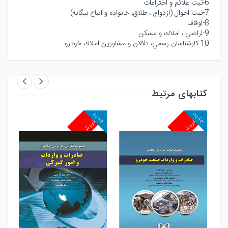
6-ثبت علائم و اختراعات
7-ثبت احوال (ازدواج ، طلاق، خانواده و اتباع بيگانه)
8-اوقاف
9-اراضي ، املاك و مسكن
10-كارشناسان رسمي، دلالان و مشاورين املاك خودرو
کتابهای مرتبط
جدید
جدید
جد
پرفروش
پرفروش
پ