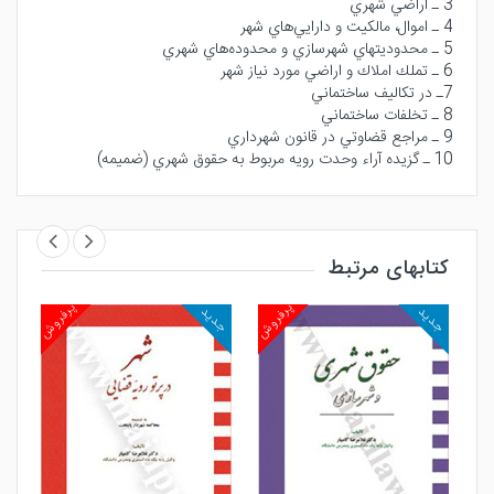
3 ـ اراضي شهري
4 ـ اموال‌، مالكيت و دارايي‌هاي شهر
5 ـ محدوديتهاي شهرسازي و محدوده‌هاي شهري
6 ـ تملك املاك و اراضي مورد نياز شهر
7ـ در تكاليف ساختماني
8 ـ تخلفات ساختماني
9 ـ مراجع قضاوتي در قانون شهرداري
10 ـ گزيده آراء وحدت رويه مربوط به حقوق شهري (ضميمه‌)
کتابهای مرتبط
روش
پرفروش
پرفروش
جدید
جدید
جد