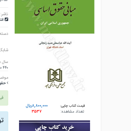
ناشر:
ان
دسته
شابک
سال چ
۴۴۰ صفحه - وزيري (شوميز) - چاپ ۲
موضو
حقو
قی
۸,۸۰۰,۰۰۰ريال
قیمت کتاب چاپی:
تعداد مشاهده:
۳۵۳۷
ت