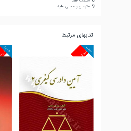
8- منصب قضا
9- متهمان و مجني عليه
کتابهای مرتبط
جدید
جدید
پرفروش
پرفرو