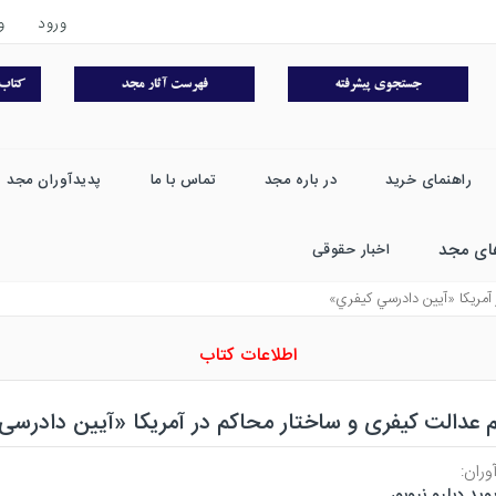
ورود
و
راهنمای خرید
در باره مجد
تماس با ما
پدیدآوران مجد
ای مجد
اخبار حقوقی
آمريكا «آيين دادرسي كيفري»
اطلاعات کتاب
 عدالت کیفری و ساختار محاکم در آمریکا «آیین دادرسی
وران:
وید دبلیو نیوبور