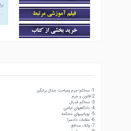
بر
1- محاكم؛ جرم ومباحث جدال برانگيز
2-قانون و جرم
3- محاكم فدرال
4- دادگاههاي ايالتي
5- پويانييهاي محكمه
6- مقامات دادسرا
7- وكلاء مدافع