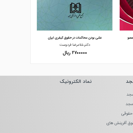
مشاهده و خرید
مشاهده
مصو
علنی بودن محاکمات در حقوق کیفری ایران
علل تفاوت آراء
دکتر،غلامرضا فردوست
دکت
۲۷۰۰۰۰۰ ریال
۰۰۰۰
جد
نماد الکترونیک
جد
مجد
حقوقی
وق آفرینش های