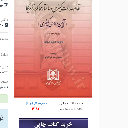
حم
ناشر:
ان
دسته
شابک
سال چ
۸۲۴ صفحه - وزيري (شوميز) - چاپ ۲
موضو
حقو
۱۶,۵۰۰,۰۰۰ريال
قیمت کتاب چاپی:
تعداد مشاهده:
۳۱۸۲
ت