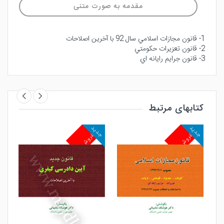
مقدمه به صورت متنی
1- قانون مجازات اسلامي سال 92 با آخرين اصلاحات
2- قانون تعزيرات حكومتي
3- قانون جرايم رايانه اي
کتابهای مرتبط
جدید
جدید
جد
پرفروش
پرفروش
پ