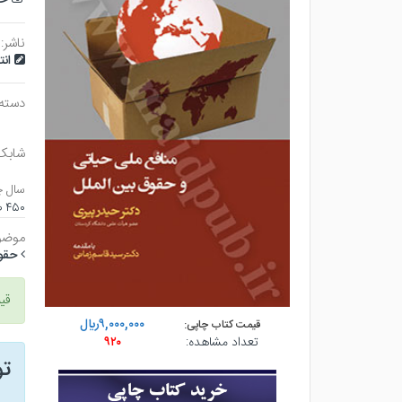
ناشر:
ان
دسته
شابک
سال چ
۴۵۰ صفحه - وزيري (شوميز) - چاپ ۲
موضو
حقوق
قی
۹,۰۰۰,۰۰۰ريال
قیمت کتاب چاپی:
تعداد مشاهده:
۹۲۰
ت