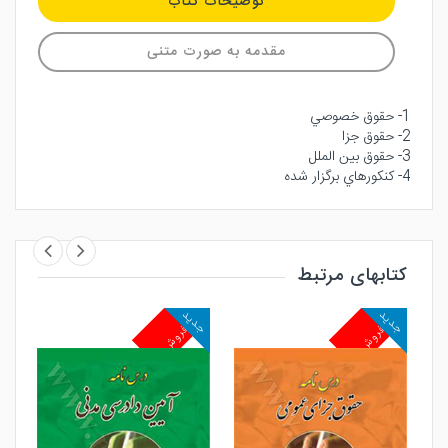
توضیحات کتاب
مقدمه به صورت متنی
1- حقوق خصوصي
2- حقوق جزا
3- حقوق بين الملل
4- كنكورهاي برگزار شده
کتابهای مرتبط
جدید
جدید
جد
پرفروش
پرفروش
پ