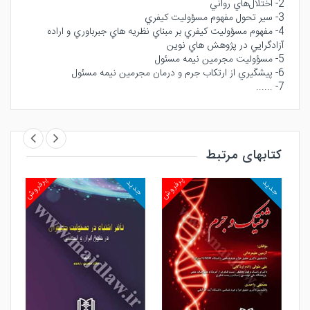
2- اختلال‌هاي رواني
3- سير تحول مفهوم مسؤوليت كيفري
4- مفهوم مسؤوليت كيفري بر مبناي نظريه هاي جبرباوري و اراده
آزادگرايي در پژوهش هاي نوين
5- مسؤوليت مجرمين نيمه مسئول
6- پيشگيري از ارتكاب جرم و درمان مجرمين نيمه مسئول
7- ......
کتابهای مرتبط
روش
پرفروش
پرفروش
جدید
جدید
جد