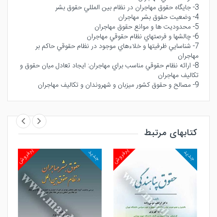
3- جايگاه حقوق مهاجران در نظام بين ‏المللي حقوق بشر
4- وضعيت حقوق بشر مهاجران
5- محدوديت ‏ها و موانع حقوق مهاجران
6- چالش‏ها و فرصت‏‏هاي نظام حقوقي مهاجران
7- شناسايي ظرفيت‏ها و خلاء‏‏هاي موجود در نظام حقوقي حاكم بر
مهاجران
8- ارائه نظام حقوقي مناسب براي مهاجران: ايجاد تعادل ميان حقوق و
تكاليف مهاجران
9- مصالح و حقوق كشور ميزبان و شهروندان و تكاليف مهاجران
کتابهای مرتبط
روش
پرفروش
پرفروش
جدید
جدید
جد