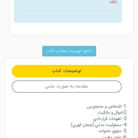
باشد
دانلود فهرست مطالب کتاب
توضیحات کتاب
مقدمه به صورت متنی
1- اشخاص و محجورين
2-اموال و مالكيت
3- تعهدات قراردادي
4- مسئوليت مدني (ضمان قهري)
5- حقوق خانواده
6- عقود معين