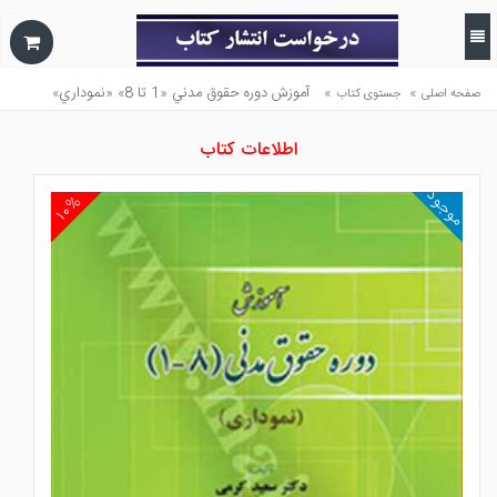
»
»
آموزش دوره حقوق مدني «1 تا 8» «نموداري»
صفحه اصلی
جستوی کتاب
اطلاعات کتاب
موجود
۱۰%