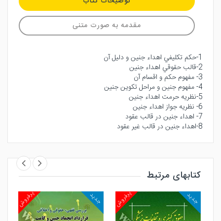
توضیحات کتاب
مقدمه به صورت متنی
1-حكم تكليفي اهداء جنين و دليل آن
2-قالب حقوقي اهداء جنين
3- مفهوم حكم و اقسام آن
4- مفهوم جنين و مراحل تكوين جنين
5-نظريه حرمت اهداء جنين
6- نظريه جواز اهداء جنين
7- اهداء جنين در قالب عقود
8-اهداء جنين در قالب غير عقود
کتابهای مرتبط
روش
پرفروش
پرفروش
جدید
جدید
جد