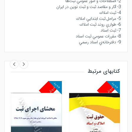
2- اصطلاحات و امور عمومي‌ ثبت‌ها
3- آثار و مقاصد ثبت و ثبت نوين در ايران
4- ثبت املاك
5- مراحل ثبت ابتدايي املاك
6- طواري‌ روند ثبت املاك
7- ثبت اسناد
8- مقررات عمومي‌ ثبت اسناد
9- دفترخانه‌ي اسناد رسمي
کتابهای مرتبط
جدید
جدید
جد
پرفروش
پرفروش
پ