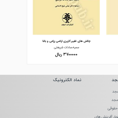
مشاهده و خرید
مشاهده
چالش های تغییر کاربری اراضی زراعی و باغا
اختلافات مالک 
سمیه،سادات شریعتی
رضا،زر
۳۷۰۰۰۰۰ ریال
۰۰۰۰
جد
نماد الکترونیک
جد
مجد
حقوقی
وق آفرینش های