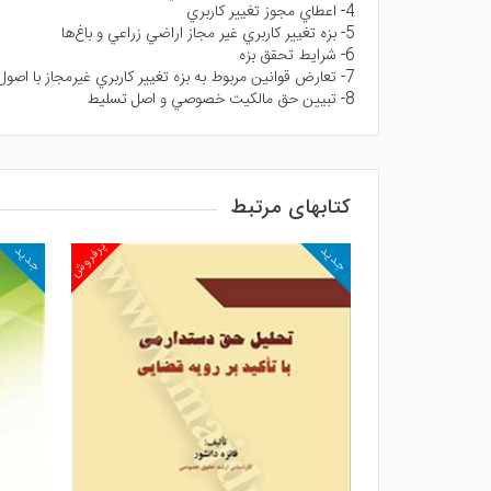
4- اعطاي مجوز تغيير كاربري
5- بزه تغيير كاربري غير مجاز اراضي زراعي و باغ‌ها
6- شرايط تحقق بزه
7- تعارض قوانين مربوط به بزه تغيير كاربري غيرمجاز با اصول و قواعد فقهي ـ قانوني
8- تبيين حق مالكيت خصوصي و اصل تسليط
کتابهای مرتبط
پرفروش
پرفروش
جدید
جدید