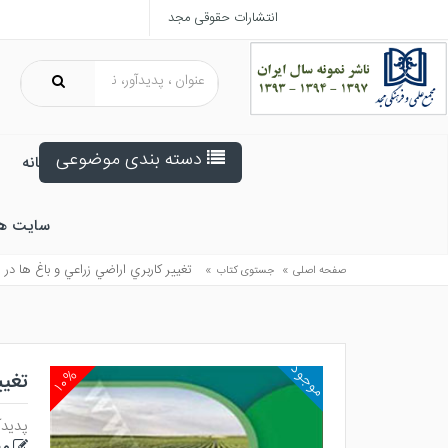
انتشارات حقوقی مجد
دسته بندی موضوعی
خانه
سایت ه
»
»
تغيير كاربري اراضي زراعي و باغ ها در 
صفحه اصلی
جستوی کتاب
موجود
۱۰%
تغیی
پدیدآ
مه