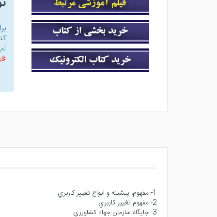
ت
بر
کت
لپ
قاب
1- مفهوم، پيشينه و انواع تغيير كاربري
2- مفهوم تغيير كاربري
3- جايگاه سازمان جهاد كشاورزي