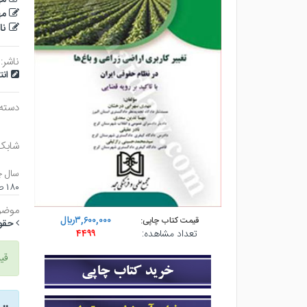
مه
نا
ناشر:
ان
دسته
شابک
سال چ
۱۸۰ صفحه - وزيري (شوميز) - چاپ ۳
موضو
۳,۶۰۰,۰۰۰ريال
قیمت کتاب چاپی:
حقو
تعداد مشاهده:
۴۴۹۹
قی