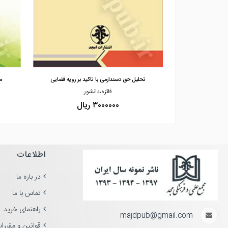
مشاهده و خرید
 باغ ها در نظا
تحلیل حق دستدارمی با تاکید بر رویه قضایی
م
ن سعدی نادر،عقیقی
فائزه،دانشور
۳۰۰۰۰۰۰ ریال
اطلاعات
در باره ما
تماس با ما
راهنمای خرید
majdpub@gmail.com
قوانین و مقررا