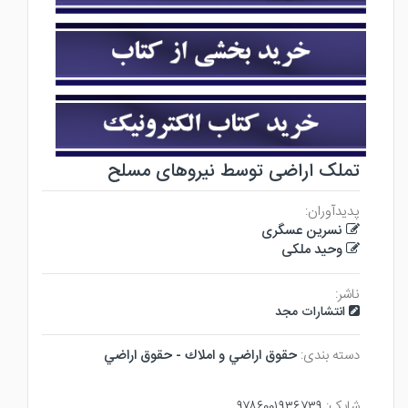
تملک اراضی توسط نیروهای مسلح
پدیدآوران:
نسرین عسگری
وحید ملکی
ناشر:
انتشارات مجد
دسته بندی:
حقوق اراضي و املاك - حقوق اراضي
شابک:
۹۷۸۶۰۰۱۹۳۶۷۳۹