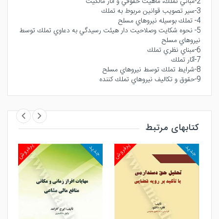
2-مباني تملك، ماهيت حقوقي و آثار مالكيت
3-سير تصويب قوانين مربوط به تملك
4- تملك بوسيله نيروهاي مسلح
5- نحوه شكايت وصلاحيت دار هيئت رسيدگي به دعاوي تملك توسط
نيروهاي مسلح
6-مبناي نظري تملك
7-آثار تملك
8-شرايط تملك توسط نيروهاي مسلح
9-حقوق و تكاليف نيروهاي تملك كننده
کتابهای مرتبط
روش
پرفروش
پرفروش
جدید
جدید
جد