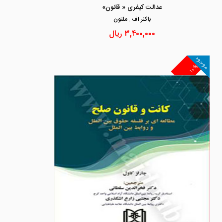
عدالت کیفری « قانون»
باكنر اف . ملتون
۳,۴۰۰,۰۰۰
ریال
موجود
۱۰%