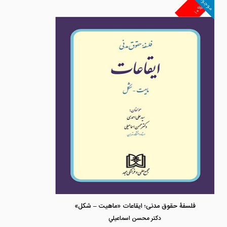
موجود
۱۰%
فلسفۀ حقوق مدنی؛ ایقاعات «ماهیت – شکل»
دكتر محسن اسماعيلي