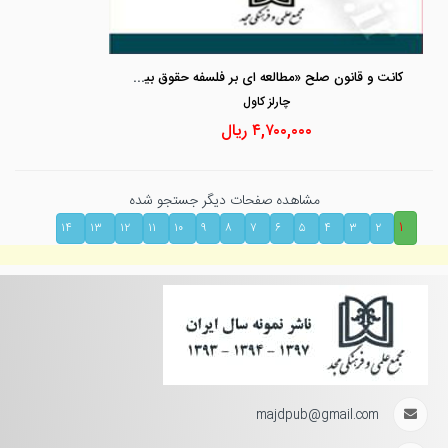
کانت و قانون صلح «مطالعه ای بر فلسفه حقوق بین الملل و روابط بین الملل»
چارلز كاول
۴,۷۰۰,۰۰۰
ریال
مشاهده صفحات دیگر جستجو شده
۱
۱۴
۱۳
۱۲
۱۱
۱۰
۹
۸
۷
۶
۵
۴
۳
۲
majdpub@gmail.com