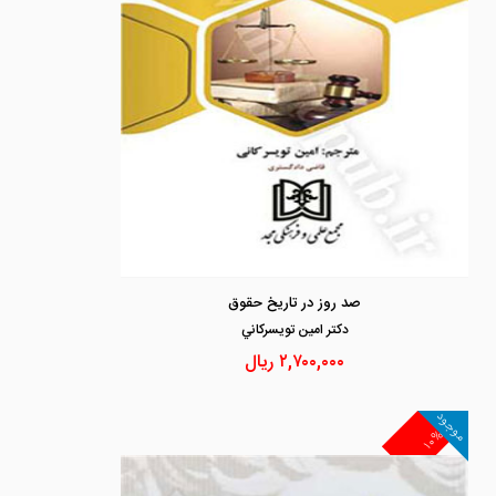
صد روز در تاریخ حقوق
دكتر امين تويسركاني
۲,۷۰۰,۰۰۰
ریال
موجود
۱۰%