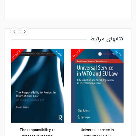
کتابهای مرتبط
روش
پرفروش
پرفروش
جدید
جدید
جد
مشاهده و خرید
مشاهده و خرید
The responsibility to
Universal service in