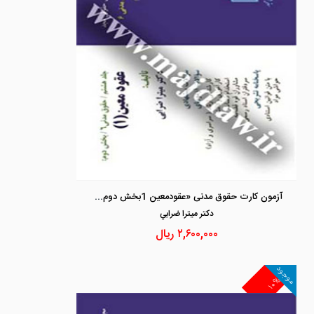
آزمون کارت حقوق مدنی «عقودمعین 1بخش دوم» جلد 8
دكتر ميترا ضرابي
۲,۶۰۰,۰۰۰
ریال
موجود
۱۰%