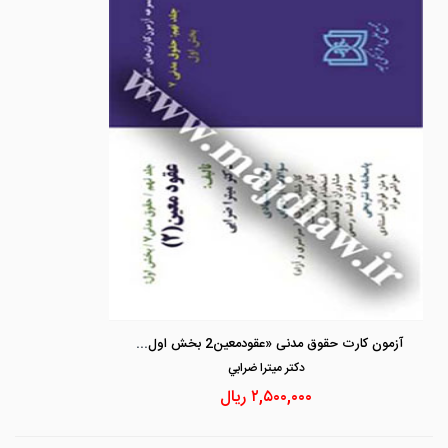
آزمون کارت حقوق مدنی «عقودمعین2 بخش اول» جلد 9
دكتر ميترا ضرابي
۲,۵۰۰,۰۰۰
ریال