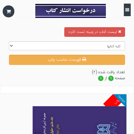
ليست كتاب در زمينه تست كارت
فهرست مناسب چاپ
تعداد يافت شده (۲)
صفحه
از
۱
۱
موجود
۱۰%