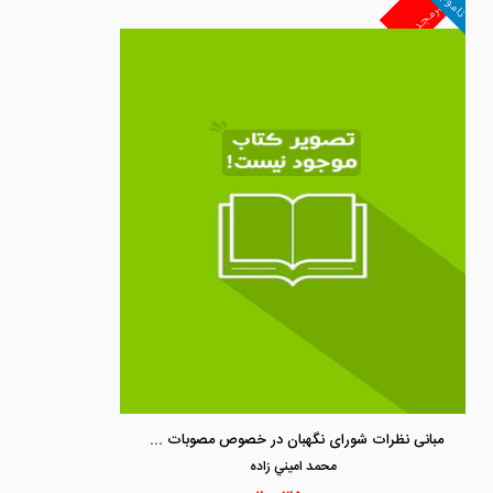
ناموجود
غیرمجد
مبانی نظرات شورای نگهبان در خصوص مصوبات و استفساریه های سال 1390 برگرفته از مشروح مذاکرات شورای نگهبان
محمد اميني زاده