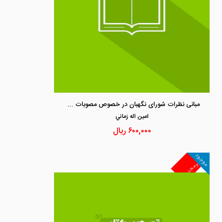
مبانی نظرات شورای نگهبان در خصوص مصوبات و استفساریه های سال1393 برگرفته از مشروح مذاکرات شورای نگهبان
امين اله زماني
۶۰۰,۰۰۰
ریال
موجود
غیرمجد