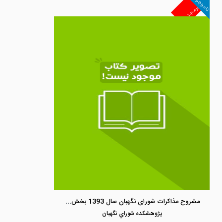
ناموجود
غیرمجد
مشروح مذاکرات شورای نگهبان سال 1393 بخش اول (فروردین تا شهریور)
پژوهشكده شوراي نگهبان