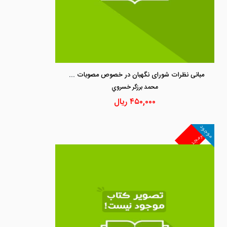
مبانی نظرات شورای نگهبان در خصوص مصوبات و استفساریه های سال1392 برگرفته از مشروح مذاکرات شورای نگهبان
محمد برزگر خسروي
۴۵۰,۰۰۰
ریال
موجود
غیرمجد