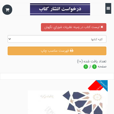
ليست كتاب در زمينه نظريات شوراي نگهبان
فهرست مناسب چاپ
تعداد يافت شده (۱۰)
صفحه
از
۱
۱
ناموجود
غیرمجد