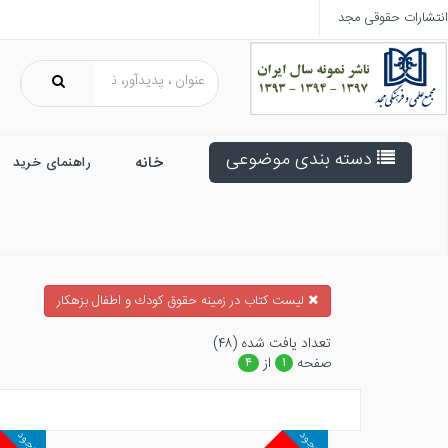
انتشارات حقوقی مجد
دسته بندی موضوعی
خانه
راهنمای خرید
ليست كتاب در زمينه حقوق كودك و اطفال بزهكار
تعداد يافت شده (۴۸)
صفحه
از
۴
۱
موجود
موجود