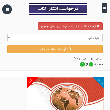
ليست كتاب در زمينه حقوق بين الملل كيفري
فهرست مناسب چاپ
تعداد يافت شده (۵۱)
صفحه
از
۴
۱
موجود
۱۰%