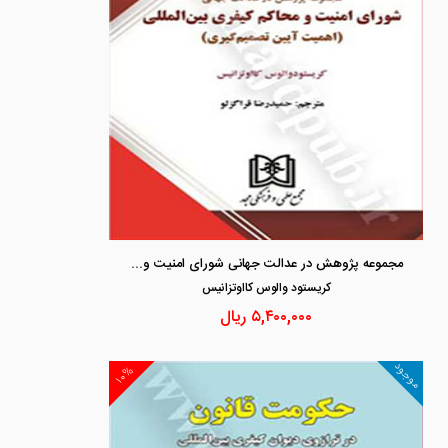
مجموعه پژوهش در عدالت جهانی شورای امنیت و محاکم کیفری بین المللی «اهمیت آیین تصمیم گیری»
كريستود والوس كااوتزانيس
۵,۴۰۰,۰۰۰
ریال
موجود
۱۰%